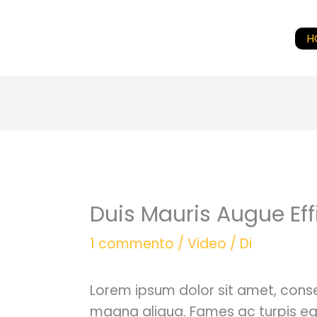
Vai
al
H
contenuto
Duis Mauris Augue Eff
1 commento
/
Video
/ Di
Lorem ipsum dolor sit amet, conse
magna aliqua. Fames ac turpis ege