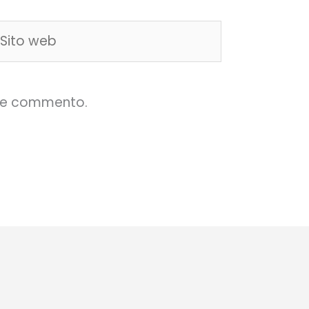
ito
eb
che commento.