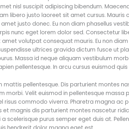
 amet nisl suscipit adipiscing bibendum. Maecen
am libero justo laoreet sit amet cursus. Maur
t amet justo donec. Eu non diam phasellus vestib
turpis nunc eget lorem dolor sed. Consectetur libe
it amet volutpat consequat mauris. Eu non diam
m suspendisse ultrices gravida dictum fusce ut pl
purus. Massa id neque aliquam vestibulum morbi
ien pellentesque. In arcu cursus euismod quis v
m mattis pellentesque. Dis parturient montes nas
 morbi. Velit euismod in pellentesque massa pl
el risus commodo viverra. Pharetra magna ac p
s et magnis dis parturient montes nascetur ridic
ci a scelerisque purus semper eget duis at. Pelle
 quis hendrerit dolor magna eget est.