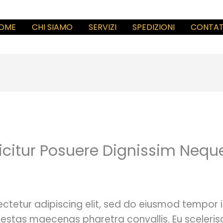
OME
CHI SIAMO
SERVIZI
SPEDIZIONI
CONTAT
icitur Posuere Dignissim Nequ
ctetur adipiscing elit, sed do eiusmod tempor i
stas maecenas pharetra convallis. Eu scelerisq