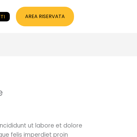
AREA RISERVATA
TI
e
ncididunt ut labore et dolore
ue felis imperdiet proin