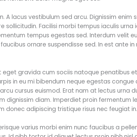
in. A lacus vestibulum sed arcu. Dignissim enim
e sollicitudin. Facilisi morbi tempus iaculis urna
 elementum tempus egestas sed. Interdum velit 
s faucibus ornare suspendisse sed. In est ante in
lit eget gravida cum sociis natoque penatibus et
 Turpis in eu mi bibendum neque egestas congue
arcu cursus euismod. Erat nam at lectus urna duis
tiam dignissim diam. Imperdiet proin fermentum 
 donec adipiscing tristique risus nec feugiat in
lerisque varius morbi enim nunc faucibus a pell
. Id nibh tortor id aliquet lectus proin nibh nis