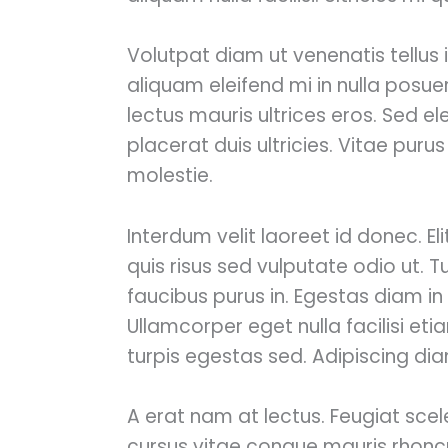
Volutpat diam ut venenatis tellus 
aliquam eleifend mi in nulla posuer
lectus mauris ultrices eros. Sed
placerat duis ultricies. Vitae puru
molestie.
Interdum velit laoreet id donec. E
quis risus sed vulputate odio ut.
faucibus purus in. Egestas diam in 
Ullamcorper eget nulla facilisi e
turpis egestas sed. Adipiscing diam
A erat nam at lectus. Feugiat sce
cursus vitae congue mauris rhoncus